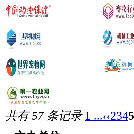
共有 57 条记录
1 ...
‹‹
2
3
4