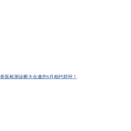
诊断大会邀您6月相约郑州！