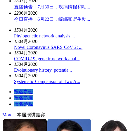
23
07月2020
直播预告丨7月30日，疾病情报和动...
22
06月2020
今日直播丨6月22日，蝙蝠和野生动...
15
04月2020
Phylogenetic network analysis ...
15
04月2020
Novel Coronavirus SARS-CoV-2: ...
15
04月2020
COVID-19: genetic network anal...
15
04月2020
Evolutionary history, potentia...
15
04月2020
Systematic Comparison of Two A...
报名参会
报名参展
报名参观
More…
本届演讲嘉宾