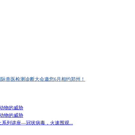
医检测诊断大会邀您6月相约郑州！
与动物的威胁
与动物的威胁
开通网上系列讲座—冠状病毒，火速围观...